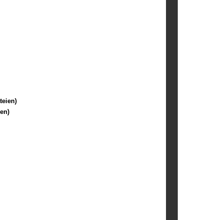
teien)
ien)