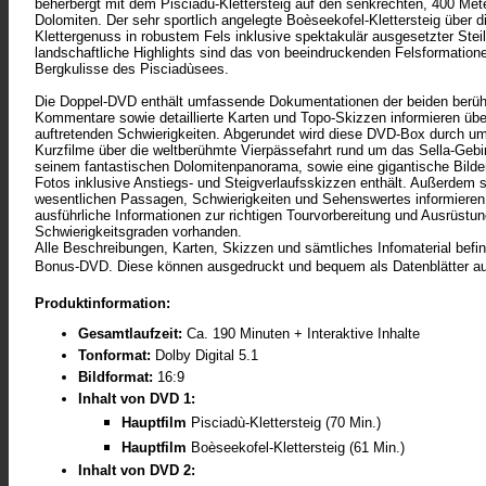
beherbergt mit dem Pisciadù-Klettersteig auf den senkrechten, 400 Mete
Dolomiten. Der sehr sportlich angelegte Boèseekofel-Klettersteig über
Klettergenuss in robustem Fels inklusive spektakulär ausgesetzter Stei
landschaftliche Highlights sind das von beeindruckenden Felsformation
Bergkulisse des Pisciadùsees.
Die Doppel-DVD enthält umfassende Dokumentationen der beiden berühm
Kommentare sowie detaillierte Karten und Topo-Skizzen informieren ü
auftretenden Schwierigkeiten. Abgerundet wird diese DVD-Box durch um
Kurzfilme über die weltberühmte Vierpässefahrt rund um das Sella-Geb
seinem fantastischen Dolomitenpanorama, sowie eine gigantische Bilderg
Fotos inklusive Anstiegs- und Steigverlaufsskizzen enthält. Außerdem si
wesentlichen Passagen, Schwierigkeiten und Sehenswertes informieren,
ausführliche Informationen zur richtigen Tourvorbereitung und Ausrüstun
Schwierigkeitsgraden vorhanden.
Alle Beschreibungen, Karten, Skizzen und sämtliches Infomaterial befin
Bonus-DVD. Diese können ausgedruckt und bequem als Datenblätter a
Produktinformation:
Gesamtlaufzeit:
Ca. 190 Minuten + Interaktive Inhalte
Tonformat:
Dolby Digital 5.1
Bildformat:
16:9
Inhalt von DVD 1:
Hauptfilm
Pisciadù-Klettersteig (70 Min.)
Hauptfilm
Boèseekofel-Klettersteig (61 Min.)
Inhalt von DVD 2: