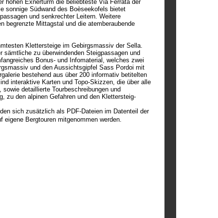
r hohen Exnerturm die beliebteste Via Ferrata der
 die sonnige Südwand des Boèseekofels bietet
lpassagen und senkrechter Leitern. Weitere
en begrenzte Mittagstal und die atemberaubende
testen Klettersteige im Gebirgsmassiv der Sella.
ber sämtliche zu überwindenden Steigpassagen und
fangreiches Bonus- und Infomaterial, welches zwei
irgsmassiv und den Aussichtsgipfel Sass Pordoi mit
alerie bestehend aus über 200 informativ betitelten
nd interaktive Karten und Topo-Skizzen, die über alle
 sowie detaillierte Tourbeschreibungen und
g, zu den alpinen Gefahren und den Klettersteig-
den sich zusätzlich als PDF-Dateien im Datenteil der
uf eigene Bergtouren mitgenommen werden.