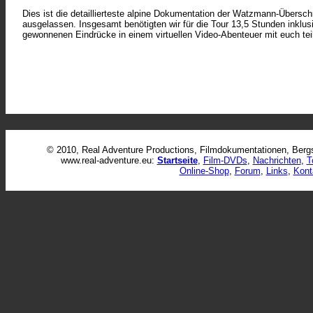
Dies ist die detaillierteste alpine Dokumentation der Watzmann-Übers
ausgelassen. Insgesamt benötigten wir für die Tour 13,5 Stunden inklu
gewonnenen Eindrücke in einem virtuellen Video-Abenteuer mit euch tei
© 2010, Real Adventure Productions, Filmdokumentationen, Bergs
www.real-adventure.eu:
Startseite
,
Film-DVDs
,
Nachrichten
,
T
Online-Shop
,
Forum
,
Links
,
Kont