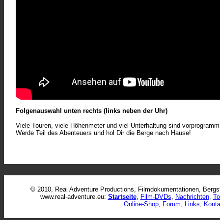
Folgenauswahl unten rechts (links neben der Uhr)
Viele Touren, viele Höhenmeter und viel Unterhaltung sind vorprogrammi
Werde Teil des Abenteuers und hol Dir die Berge nach Hause!
© 2010, Real Adventure Productions, Filmdokumentationen, Bergst
www.real-adventure.eu:
Startseite
,
Film-DVDs
,
Nachrichten
,
To
Online-Shop
,
Forum
,
Links
,
Konta