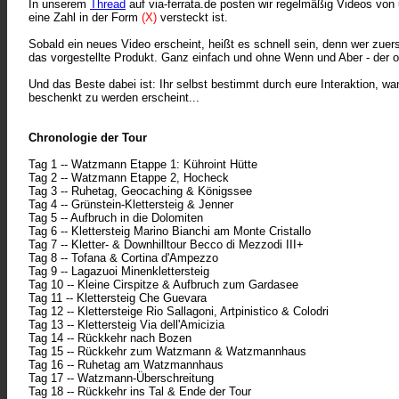
In unserem
Thread
auf v
ia-ferrata.de p
osten wir regelmäßig Videos von 
eine Zahl in der Form
(X)
versteckt ist.
Sobald ein neues Video erscheint, heißt es schnell sein, denn wer zuer
das vorgestellte Produkt. Ganz einfach und ohne Wenn und Aber - der o
Und das Beste dabei ist: Ihr selbst bestimmt durch eure Interaktion, 
beschenkt zu werden erscheint...
Chronologie der Tour
Tag 1 -- Watzmann Etappe 1: Kühroint Hütte
Tag 2 -- Watzmann Etappe 2, Hocheck
Tag 3 -- Ruhetag, Geocaching & Königssee
Tag 4 -- Grünstein-Klettersteig & Jenner
Tag 5 -- Aufbruch in die Dolomiten
Tag 6 -- Klettersteig Marino Bianchi am Monte Cristallo
Tag 7 -- Kletter- & Downhilltour Becco di Mezzodi III+
Tag 8 -- Tofana & Cortina d'Ampezzo
Tag 9 -- Lagazuoi Minenklettersteig
Tag 10 -- Kleine Cirspitze & Aufbruch zum Gardasee
Tag 11 -- Klettersteig Che Guevara
Tag 12 -- Klettersteige Rio Sallagoni, Artpinistico & Colodri
Tag 13 -- Klettersteig Via dell'Amicizia
Tag 14 -- Rückkehr nach Bozen
Tag 15 -- Rückkehr zum Watzmann & Watzmannhaus
Tag 16 -- Ruhetag am Watzmannhaus
Tag 17 -- Watzmann-Überschreitung
Tag 18 -- Rückkehr ins Tal & Ende der Tour