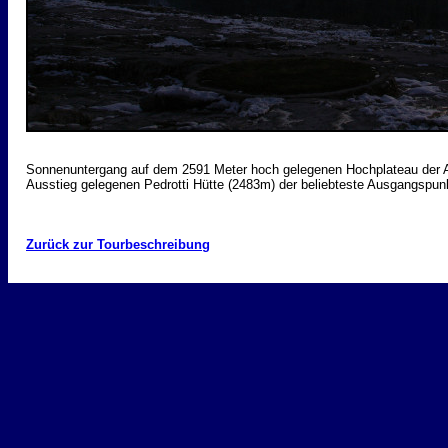
Sonnenuntergang auf dem 2591 Meter hoch gelegenen Hochplateau der Al
Ausstieg gelegenen Pedrotti Hütte (2483m) der beliebteste Ausgangspunk
Zurück zur Tourbeschreibung