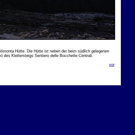
imonta Hütte. Die Hütte ist neben der beim südlich gelegenen
t des Klettersteigs Sentiero delle
Bocchette Centrali.
vor